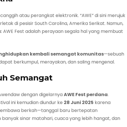
canggih atau perangkat elektronik. “AWE” di sini merujuk
letak di pesisir South Carolina, Amerika Serikat. Namun,
ya: AWE Fest adalah perayaan segala hal yang membuat
ghidupkan kembali semangat komunitas
—sebuah
dapat berkumpul, merayakan, dan saling mengenal.
nuh Semangat
i Awendaw dengan digelarnya
AWE Fest perdana
.
ival ini kemudian diundur ke
28 Juni 2025
karena
ru membawa berkah—tanggal baru bertepatan
 banyak sinar matahari, cuaca yang lebih hangat, dan