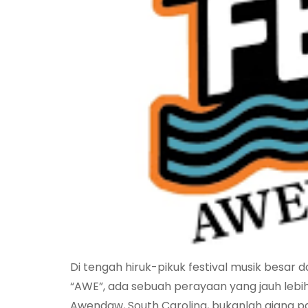
Di tengah hiruk-pikuk festival musik besa
“AWE”, ada sebuah perayaan yang jauh leb
Awendaw, South Carolina, bukanlah ajang p