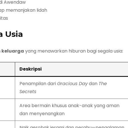
 di Awendaw
iap memanjakan lidah
itas
a Usia
 keluarga
yang menawarkan hiburan bagi segala usia:
Deskripsi
Penampilan dari
Gracious Day
dan
The
Secrets
Area bermain khusus anak-anak yang aman
dan menyenangkan
Naik gerobak jerami dan perahu—pengalaman