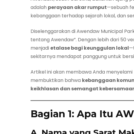
adalah
perayaan akar rumput
—sebuah fes
kebanggaan terhadap sejarah lokal, dan 
Diselenggarakan di Awendaw Municipal Park 
tentang Awendaw”. Dengan lebih dari 50 vendor 
menjadi
etalase bagi keunggulan lokal
—t
sekitarnya mendapat panggung untuk bers
Artikel ini akan membawa Anda menyelami 
membuktikan bahwa
kebanggaan komuni
keikhlasan dan semangat kebersamaa
Bagian 1: Apa Itu A
A. Nama yang Sarat Ma