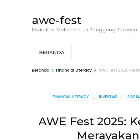
Lompat
ke
awe-fest
konten
(Tekan
Nyalakan Malammu di Panggung Terbesar
Enter)
BERANDA
>
>
Beranda
Financial Literacy
AWE Fest 2025: Ket
FINANCIAL LITERACY
,
INVESTASI
,
RISK 
AWE Fest 2025: K
Merayakan