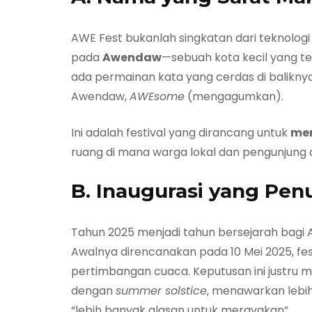
AWE Fest bukanlah singkatan dari teknologi 
pada
Awendaw
—sebuah kota kecil yang ter
ada permainan kata yang cerdas di balikn
Awendaw,
AWEsome
(mengagumkan)
.
Ini adalah festival yang dirancang untuk
men
ruang di mana warga lokal dan pengunjung 
B. Inaugurasi yang Pe
Tahun 2025 menjadi tahun bersejarah bag
Awalnya direncanakan pada 10 Mei 2025, fest
pertimbangan cuaca
. Keputusan ini just
dengan
summer solstice
, menawarkan lebih
“lebih banyak alasan untuk merayakan”
.