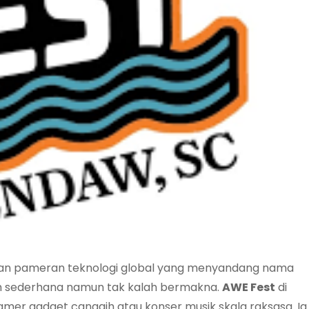
r dan pameran teknologi global yang menyandang nama
ih sederhana namun tak kalah bermakna.
AWE Fest
di
amer gadget canggih atau konser musik skala raksasa. Ia