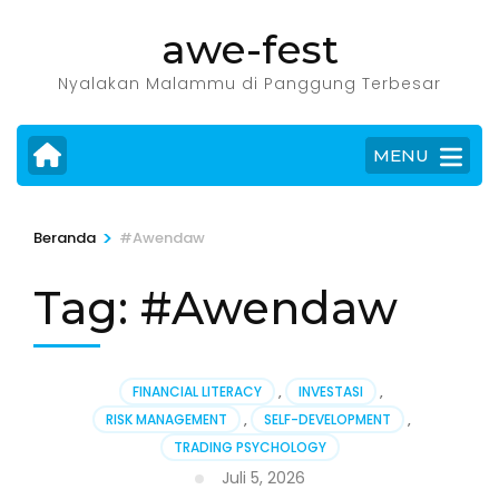
Lompat
awe-fest
ke
konten
Nyalakan Malammu di Panggung Terbesar
(Tekan
Enter)
MENU
>
Beranda
#Awendaw
Tag:
#Awendaw
FINANCIAL LITERACY
,
INVESTASI
,
RISK MANAGEMENT
,
SELF-DEVELOPMENT
,
TRADING PSYCHOLOGY
Juli 5, 2026