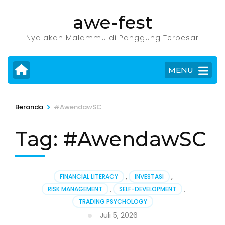
Lompat
awe-fest
ke
konten
Nyalakan Malammu di Panggung Terbesar
(Tekan
Enter)
MENU
>
Beranda
#AwendawSC
Tag:
#AwendawSC
FINANCIAL LITERACY
,
INVESTASI
,
RISK MANAGEMENT
,
SELF-DEVELOPMENT
,
TRADING PSYCHOLOGY
Juli 5, 2026