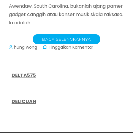
Awendaw, South Carolina, bukanlah ajang pamer
gadget canggih atau konser musik skala raksasa.
Ia adalah …
BACA SELENGKAPNYA
pada
hung wong
Tinggalkan Komentar
AWE
Fest
2026:
Panduan
DELTA575
Lengkap
Menikmati
Festival
Komunitas
DELICUAN
Terbaik
di
Awendaw