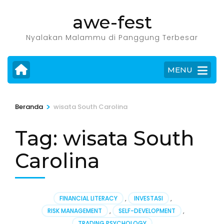
Lompat
awe-fest
ke
konten
Nyalakan Malammu di Panggung Terbesar
(Tekan
Enter)
MENU
>
Beranda
wisata South Carolina
Tag:
wisata South
Carolina
FINANCIAL LITERACY
,
INVESTASI
,
RISK MANAGEMENT
,
SELF-DEVELOPMENT
,
TRADING PSYCHOLOGY