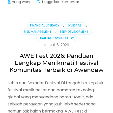
pada
hung wong
Tinggalkan Komentar
AWE
Fest
2026:
Ketika
FINANCIAL LITERACY
,
INVESTASI
,
Sebuah
RISK MANAGEMENT
,
SELF-DEVELOPMENT
,
Kota
TRADING PSYCHOLOGY
Kecil
di
Juli 6, 2026
South
Carolina
AWE Fest 2026: Panduan
Merayakan
Lengkap Menikmati Festival
Kebanggaan
Komunitas Terbaik di Awendaw
Lokal
dengan
Skala
Lebih dari Sekadar Festival Di tengah hiruk-pikuk
Besar
festival musik besar dan pameran teknologi
global yang menyandang nama “AWE”, ada
sebuah perayaan yang jauh lebih sederhana
namun tak kalah bermakna. AWE Fest di