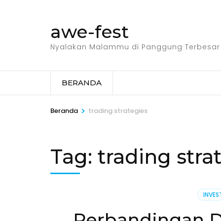
Lompat
ke
awe-fest
konten
(Tekan
Nyalakan Malammu di Panggung Terbesar
Enter)
BERANDA
>
Beranda
trading strategies
Tag:
trading stra
INVES
Perbandingan D