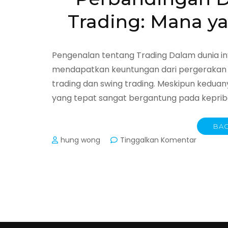
Trading: Mana y
Pengenalan tentang Trading Dalam dunia inv
mendapatkan keuntungan dari pergerakan h
trading dan swing trading. Meskipun kedua
yang tepat sangat bergantung pada kepribad
BAC
pada
hung wong
Tinggalkan Komentar
Perband
Day
Trading
dan
Swing
Trading:
Mana
yang