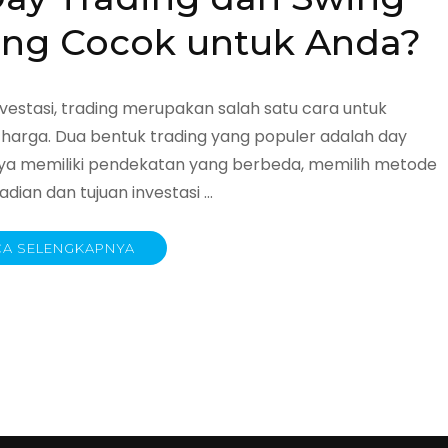
ang Cocok untuk Anda?
estasi, trading merupakan salah satu cara untuk
arga. Dua bentuk trading yang populer adalah day
nya memiliki pendekatan yang berbeda, memilih metode
ian dan tujuan investasi …
A SELENGKAPNYA
ingan