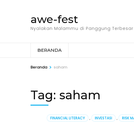
Lompat
ke
awe-fest
konten
(Tekan
Nyalakan Malammu di Panggung Terbesar
Enter)
BERANDA
>
Beranda
saham
Tag:
saham
FINANCIAL LITERACY
,
INVESTASI
,
RISK 