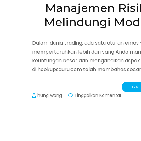
Manajemen Risik
Melindungi Modal
Dalam dunia trading, ada satu aturan emas 
mempertaruhkan lebih dari yang Anda mamp
keuntungan besar dan mengabaikan aspek pal
di hookupsguru.com telah membahas secara 
BAC
pada
hung wong
Tinggalkan Komentar
Manaje
Risiko
ala
Trader
Pro:
Cara