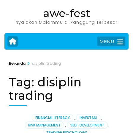
Lompat
awe-fest
ke
konten
Nyalakan Malammu di Panggung Terbesar
(Tekan
Enter)
MENU
>
Beranda
disiplin trading
Tag:
disiplin
trading
FINANCIAL LITERACY
,
INVESTASI
,
RISK MANAGEMENT
,
SELF-DEVELOPMENT
,
TRADING PSYCHOLOGY