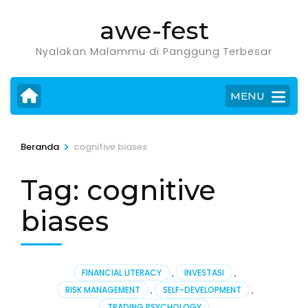
Lompat
awe-fest
ke
konten
Nyalakan Malammu di Panggung Terbesar
(Tekan
Enter)
MENU
>
Beranda
cognitive biases
Tag:
cognitive
biases
FINANCIAL LITERACY
,
INVESTASI
,
RISK MANAGEMENT
,
SELF-DEVELOPMENT
,
TRADING PSYCHOLOGY